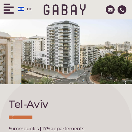
HE
RU
Tel-Aviv
9 immeubles | 179 appartements