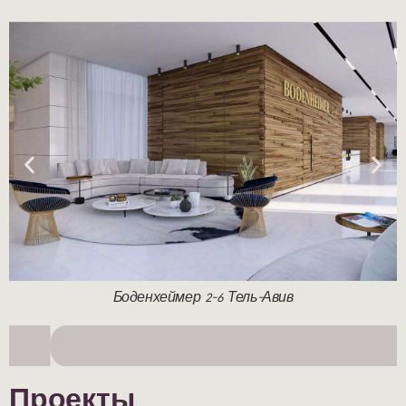
Квартал «А-меясдим» Ход ха-Шарон
Проекты