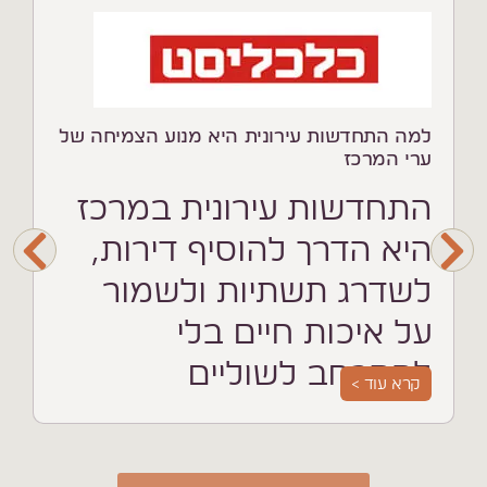
למה התחדשות עירונית היא מנוע הצמיחה של
מי
ערי המרכז
מי
הת
התחדשות עירונית במרכז
הח
הח
היא הדרך להוסיף דירות,
הי
בש
לשדרג תשתיות ולשמור
על איכות חיים בלי
להתרחב לשוליים
קרא עוד >