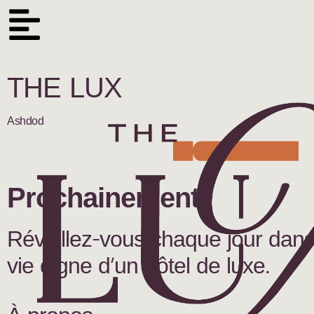
THE LUX
Ashdod
Prochainement!
Réveillez-vous chaque jour dan
vie digne d’un hôtel de luxe.