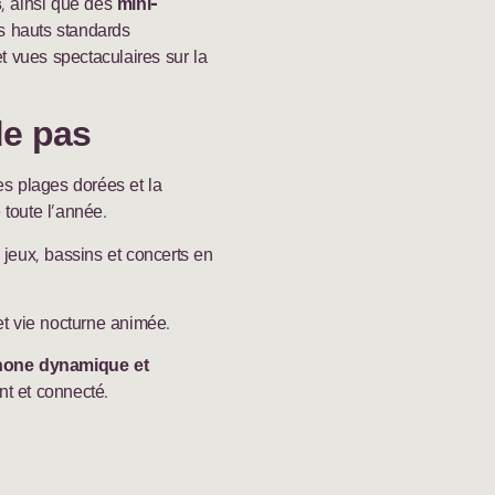
s
, ainsi que des
mini-
us hauts standards
t vues spectaculaires sur la
de pas
s plages dorées et la
toute l’année.
jeux, bassins et concerts en
et vie nocturne animée.
hone dynamique et
nt et connecté.