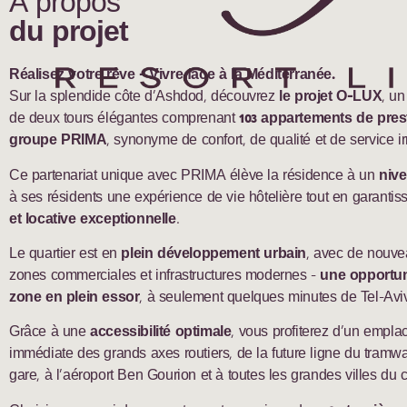
À propos
du projet
Réalisez votre rêve - Vivre face à la Méditerranée.
Sur la splendide côte d’Ashdod, découvrez
le projet O-LUX
, un
de deux tours élégantes comprenant
103 appartements de pres
groupe PRIMA
, synonyme de confort, de qualité et de service i
Ce partenariat unique avec PRIMA élève la résidence à un
nive
à ses résidents une expérience de vie hôtelière tout en garantis
et locative exceptionnelle
.
Le quartier est en
plein développement urbain
, avec de nouve
zones commerciales et infrastructures modernes -
une opportuni
zone en plein essor
, à seulement quelques minutes de Tel-Avi
Grâce à une
accessibilité optimale
, vous profiterez d’un empla
immédiate des grands axes routiers, de la future ligne du tramwa
gare, à l’aéroport Ben Gourion et à toutes les grandes villes du c