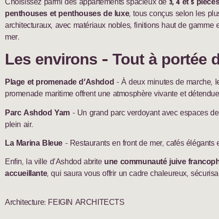
Choisissez parmi des appartements spacieux de
3, 4 et 5 pièce
penthouses et penthouses de luxe
, tous conçus selon les pl
architecturaux, avec matériaux nobles, finitions haut de gamme e
mer.
Les environs - Tout à portée 
Plage et promenade d’Ashdod
- À deux minutes de marche, le
promenade maritime offrent une atmosphère vivante et détendue 
Parc Ashdod Yam
- Un grand parc verdoyant avec espaces de 
plein air.
La Marina Bleue
- Restaurants en front de mer, cafés élégants 
Enfin, la ville d’Ashdod abrite
une communauté juive francop
accueillante
, qui saura vous offrir un cadre chaleureux, sécurisa
Architecture: FEIGIN ARCHITECTS