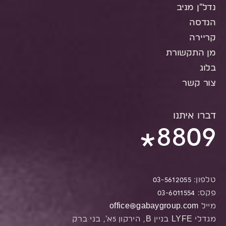
נדל"ן מניב
הנדסה
קריירה
מן התקשורת
בלוג
צור קשר
דברו איתנו
8809
*
טלפון:
03-5612055
פקס:
03-6011554
מייל
office@gabaygroup.com
מגדלי LYFE בניין B, הירקון 5א', בני ברק