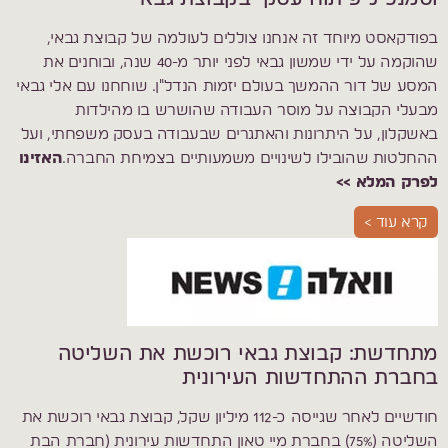
בפודקאסט מיוחד זה אנחנו צוללים לעולמה של קבוצת גבאי,
שהוקמה על ידי שמשון גבאי לפני יותר מ-40 שנה, ובוחנים את
המסע של דור ההמשך בעולם יזמות הנדל"ן. שוחחנו עם אלי גבאי
מבעלי הקבוצה על מוסר העבודה שהושרש בו מהילדות
באשקלון, על היתרונות והאתגרים שבעבודה בעסק משפחתי, ועל
ההחלטות שהובילו לשינויים משמעותיים בצמיחת החברה.
האזינו
לפרק המלא >>
קרא עוד >
מתחדשת: קבוצת גבאי רוכשת את השליטה
בחברת ההתחדשות העירונית
חודשיים לאחר שגייסה כ-112 מיליון שקל, קבוצת גבאי רוכשת את
השליטה (75%) בחברת מיי טאון התחדשות עירונית (חברת הבת