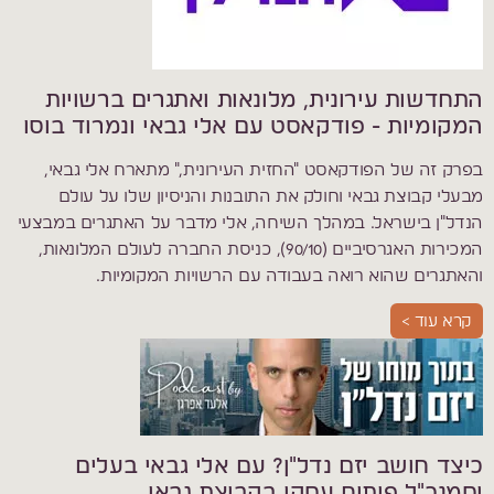
התחדשות עירונית, מלונאות ואתגרים ברשויות
המקומיות - פודקאסט עם אלי גבאי ונמרוד בוסו
בפרק זה של הפודקאסט "החזית העירונית," מתארח אלי גבאי,
מבעלי קבוצת גבאי וחולק את התובנות והניסיון שלו על עולם
הנדל"ן בישראל. במהלך השיחה, אלי מדבר על האתגרים במבצעי
המכירות האגרסיביים (90/10), כניסת החברה לעולם המלונאות,
והאתגרים שהוא רואה בעבודה עם הרשויות המקומיות.
קרא עוד >
כיצד חושב יזם נדל"ן? עם אלי גבאי בעלים
וסמנכ"ל פיתוח עסקי בקבוצת גבאי