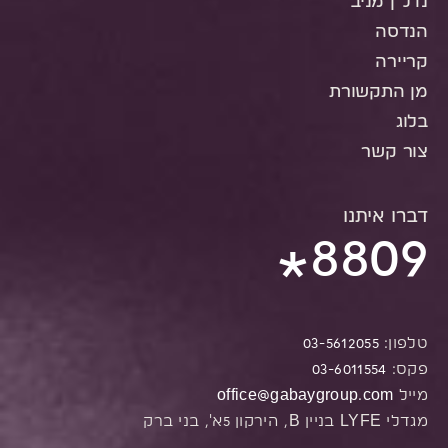
נדל"ן מניב
הנדסה
קריירה
מן התקשורת
בלוג
צור קשר
דברו איתנו
8809
*
טלפון:
03-5612055
פקס:
03-6011554
מייל
office@gabaygroup.com
מגדלי LYFE בניין B, הירקון 5א', בני ברק