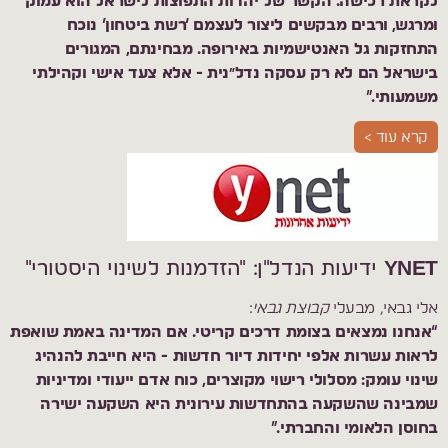
לקראת רכישה. הקשר של יהדות התפוצות לישראל הוא עמוק
ומרגש, ורבים מבקשים ליצור לעצמם ‘רשת ביטחון’ נוכח
התחזקות גל האנטישמיות באירופה. מבחינתם, המגורים
בישראל הם לא רק עסקה נדל״נית - אלא צעד אישי וקהילתי
משמעותי.”
קרא עוד >
YNET ידיעות הנדל"ן: "הזדמנות לשינוי היסטורי"
אלי גבאי, מבעלי
קבוצת גבאי
:
“אנחנו נמצאים בצומת דרכים קריטי. אם המדינה באמת שואפת
לראות עשרות אלפי יחידות דיור חדשות - היא חייבת להנהיג
שינוי עומק: מסלולי רישוי מקוצרים, כוח אדם ייעודי ומדיניות
שמבינה שהשקעה בהתחדשות עירונית היא השקעה ישירה
בחוסן הלאומי והחברתי.”