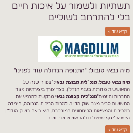
תשתיות ולשמור על איכות חיים
בלי להתרחב לשוליים
קרא עוד >
מיה גבאי טובול: "התנופה הגדולה עוד לפנינו"
מיה גבאי טובול, מנכ"לית קבוצת גבאי
: "צפויה שנה של
התאוששות מדורגת בענף הנדל"ן, לצד צורך ביצירתיות מצד
החברות והיזמים"
מנכ"לית קבוצת גבאי
מבקשת להרגיע את
החששות סביב מצב שוק הדיור. למרות הריבית הגבוהה, הירידה
במכירות והמציאות הביטחונית המורכבת, היא רואה בשוק הנדל"ן
הישראלי גוף שמצליח להתאושש שוב ושוב.
קרא עוד >