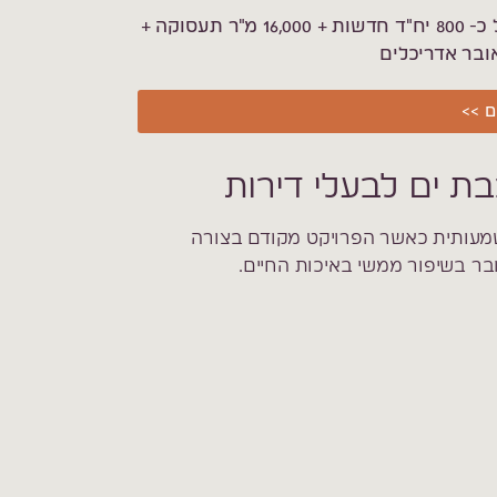
תיאור פרויקט מתחם אילת בת ים: 192 יח"ד ישנות ובנייה של כ- 800 יח"ד חדשות + 16,000 מ"ר תעסוקה +
ם >>
ת ים לבעלי דירות
 משמעותית כאשר הפרויקט מקודם בצורה
בר בשיפור ממשי באיכות החיים.