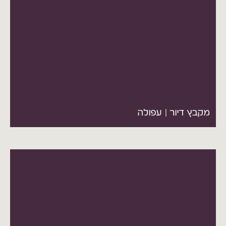
במקבץ 150 יחידות דיור המושכרות לעמידר
מקבץ דיור | עפולה