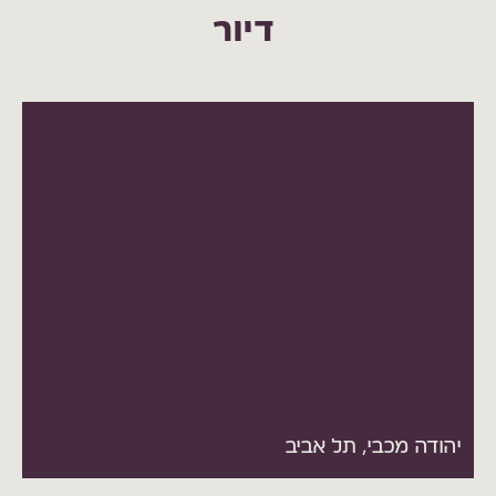
דיור
כ- 160 מ״ר ברחוב יהודה מכבי, פינת עמנואל 2
בצפון הישן של ת״א.
*הדמיה של הנכס לאחר מימוש הזכויות הנוספות.
להמחשה בלבד.
יהודה מכבי, תל אביב