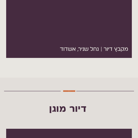
במקבץ 164 יחידות דיור המושכרות לעמידר
מקבץ דיור | נחל שניר, אשדוד
דיור מוגן