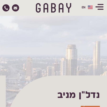
EN
RU
נדל"ן מניב