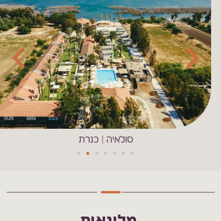
סולאיה | כנרת
מלונאות