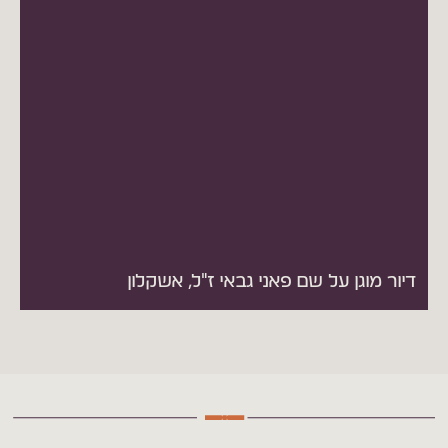
דיור מוגן על שם פאני גבאי ז"ל, אשקלון