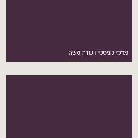
מרכז לוגיסטי | שדה משה
שני מבני תעשייה באור עקיבא, 5,357 מ"ר.