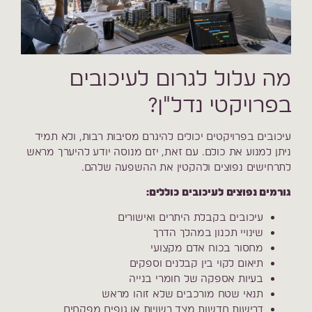
מה עלול לגרום לעיכובים
בפרויקטי נדל"ן?
עיכובים בפרויקטים יכולים להיגרם מסיבות רבות, ולא תמיד
ניתן למנוע את כולם. עם זאת, יזם מנוסה יודע להיערך מראש
לתרחישים נפוצים ולהקטין את ההשפעה שלהם.
גורמים נפוצים לעיכובים כוללים:
עיכובים בקבלת היתרים ואישורים
שינויי תכנון במהלך הדרך
מחסור בכוח אדם מקצועי
תיאום לקוי בין קבלנים וספקים
בעיות אספקה של חומרי בנייה
תנאי שטח מורכבים שלא זוהו מראש
דרישות חדשות מצד רשויות או גופים מפקחים