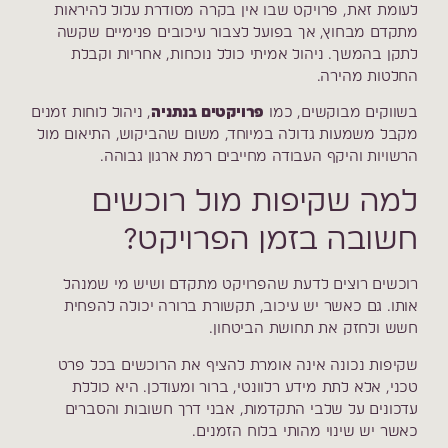
לעומת זאת, פרויקט שבו אין בקרה מסודרת עלול להיראות
מתקדם מבחוץ, אך בפועל לצבור עיכובים פנימיים שקשה
לתקן בהמשך. ניהול אמיתי כולל נוכחות, אחריות וקבלת
החלטות מהירה.
בשווקים מבוקשים, כמו
פרויקטים בנתניה
, ניהול לוחות זמנים
מקבל משמעות גדולה במיוחד, משום שהביקוש, התיאום מול
הרשויות והיקף העבודה מחייבים רמת ארגון גבוהה.
למה שקיפות מול רוכשים
חשובה בזמן הפרויקט?
רוכשים רוצים לדעת שהפרויקט מתקדם ושיש מי שמנהל
אותו. גם כאשר יש עיכוב, תקשורת ברורה יכולה להפחית
חשש ולחזק את תחושת הביטחון.
שקיפות נכונה אינה אומרת להציף את הרוכשים בכל פרט
טכני, אלא לתת מידע רלוונטי, ברור ומעודכן. היא כוללת
עדכונים על שלבי התקדמות, אבני דרך חשובות והסברים
כאשר יש שינוי מהותי בלוח הזמנים.