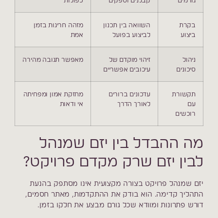
גורמים
קבלנים וספקים
כפולות
בקרת
השוואה בין תכנון
מזהה חריגות בזמן
ביצוע
לביצוע בפועל
אמת
ניהול
זיהוי מוקדם של
מאפשר תגובה מהירה
סיכונים
עיכובים אפשריים
תקשורת
עדכונים ברורים
מחזקת אמון ומפחיתה
עם
לאורך הדרך
אי ודאות
רוכשים
מה ההבדל בין יזם שמנהל
לבין יזם שרק מקדם פרויקט?
יזם שמנהל פרויקט בצורה מקצועית אינו מסתפק בהנעת
התהליך קדימה. הוא בודק את ההתקדמות, מאתר חסמים,
דורש פתרונות ומוודא שכל גורם מבצע את חלקו בזמן.