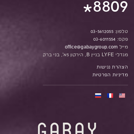
8809
*
טלפון:
03-5612055
פקס:
03-6011554
מייל
office@gabaygroup.com
מגדלי LYFE בניין B, הירקון 5א', בני ברק
הצהרת נגישות
מדיניות הפרטיות