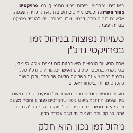
באזורים שבהם יש פיתוח עירוני מתמשך, כמו
פרויקטים
בהוד השרון
, רוכשים מייחסים חשיבות לא רק לדירה עצמה,
אלא גם לזהות היזם, לניסיון שלו וליכולת שלו להוביל פרויקט
בצורה יציבה.
טעויות נפוצות בניהול זמן
בפרויקטי נדל"ן
אחת הטעויות הנפוצות היא לבנות לוח זמנים אופטימי מדי,
בלי לקחת בחשבון עיכובים אפשריים. פרויקט נדל"ן כולל
גורמים רבים שאינם בשליטה מלאה של היזם, ולכן חשוב
להכניס מרווחי ביטחון ריאליים.
טעויות נוספות כוללות תכנון מאוחר של ספקים, היעדר תיאום
בין יועצים, התחלת ביצוע לפני שהפרטים סגורים וחוסר מעקב
שוטף אחר סטיות מהתוכנית. ככל שהבקרה מתחילה מוקדם
יותר, כך קל יותר לשמור על קצב עבודה תקין.
ניהול זמן נכון הוא חלק