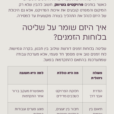
כאשר בוחנים
פרויקטים בשיווק
, חשוב להבין שלא רק
המיקום והמפרט קובעים את איכות הפרויקט, אלא גם היכולת
של היזם לנהל את התהליך בצורה מקצועית עד למסירה.
איך היזם שומר על שליטה
בלוחות הזמנים?
שליטה בלוחות זמנים דורשת שילוב בין תכנון, בקרה וגמישות.
לוח זמנים טוב אינו מסמך חד פעמי, אלא מערכת עבודה
שמתעדכנת בהתאם להתקדמות בפועל.
פעולה
מה היא כוללת
למה היא חשובה
ניהולית
הגדרת
חלוקת הפרויקט
מאפשרת מעקב ברור
אבני דרך
לשלבים מדידים
אחר התקדמות
תיאום בין
חיבור בין יועצים,
מונע פערים ועבודות