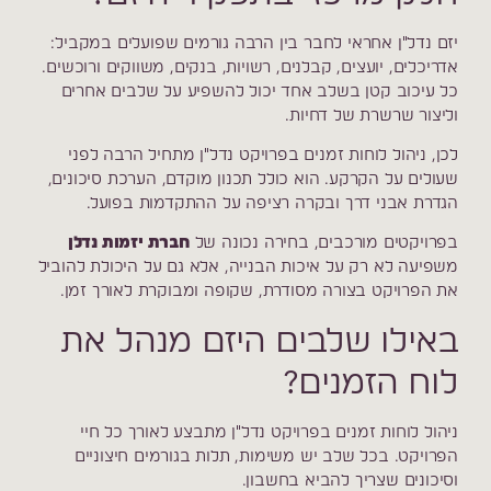
יזם נדל"ן אחראי לחבר בין הרבה גורמים שפועלים במקביל:
אדריכלים, יועצים, קבלנים, רשויות, בנקים, משווקים ורוכשים.
כל עיכוב קטן בשלב אחד יכול להשפיע על שלבים אחרים
וליצור שרשרת של דחיות.
לכן, ניהול לוחות זמנים בפרויקט נדל"ן מתחיל הרבה לפני
שעולים על הקרקע. הוא כולל תכנון מוקדם, הערכת סיכונים,
הגדרת אבני דרך ובקרה רציפה על ההתקדמות בפועל.
בפרויקטים מורכבים, בחירה נכונה של
חברת יזמות נדלן
משפיעה לא רק על איכות הבנייה, אלא גם על היכולת להוביל
את הפרויקט בצורה מסודרת, שקופה ומבוקרת לאורך זמן.
באילו שלבים היזם מנהל את
לוח הזמנים?
ניהול לוחות זמנים בפרויקט נדל"ן מתבצע לאורך כל חיי
הפרויקט. בכל שלב יש משימות, תלות בגורמים חיצוניים
וסיכונים שצריך להביא בחשבון.