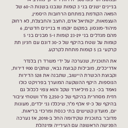
בניינים ישנים בני 3 קומות שנבנו בשנות ה-60 של
המאה הקודמת במתחם הרחובות היסמין,
העצמאות, יקותיאל אדם, החצב והחבצלת, לא רחוק
מיהוד-מונסון. במקום יוקמו 11 בניינים חדשים, 6
מהם מגדלים בני 23-29 קומות ו-5 מבנים בני 5
קומות על שטח בהיקף של כ-30 דונם עם חניון תת
קרקעי בן 5 קומות מתחת לקרקע.
את התוכנית, שנערכה על ידי משרד רן בלנדר
אדריכלים, מובילות קבוצת גבאי, שתקים 900 דירות,
וקבוצת הכשרת היישוב, שתבנה את 528 הדירות
הנוספות. היקף ההשקעה המוערך בפרויקט כולו
נאמד בכ- 2.3 מיליארד שקל והוא צפוי לכלול גם
חזית מסחרית בהיקף של כ-2,250 מ"ר ושטחי ציבור
בהיקף של כ-17 אלף מ"ר, שיכללו גני ילדים, מעונות
יום, מועדון קשישים בתי כנסת ומרכזי בריאות.
מדובר בתוכנית שקידומה החל ב-2018, אז נערכה
הפגישה הראשונה עם העירייה ומינהלת