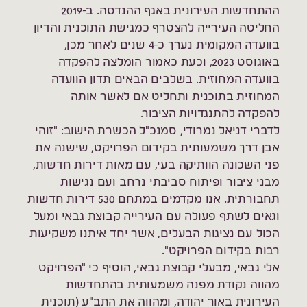
ההתחדשות העירונית באגף ההנדסה. ב-2019
החליטה העירייה להצטרף כמגישת התוכנית והדיון
בוועדה המקומית נערך כ-4 שנים לאחר מכן,
באוגוסט 2023, וכעת כאמור הומלצה להפקדה
בוועדה המחוזית. בשלבים הבאים תדון הוועדה
המחוזית בתוכנית ותחליט אם לאשר אותה
להפקדה להתנגדויות הציבור.
לדברי דניאל נמרודי, סמנכ"ל הכשרת הישוב: "זוהי
אבן דרך משמעותית בקידום הפרויקט, שישנה את
פני השכונה הוותיקה בעי, עם מאות דירות חדשות,
מבני ציבור ופיתוח סביבתי נרחב ועם נגישות
תחבורתית. אנו מקדמים במתחם 530 דירות חדשות
וגאים לשתף פעולה עם העירייה קבוצת גבאי ומעל
הכול עם נציגות הבעלים, אשר יחד איתנו משקיעות
רבות בקידום הפרויקט".
אלי גבאי, מבעלי קבוצת גבאי, הוסיף כי "הפרויקט
מהווה נקודת מפנה משמעותית בהתחדשות
העירונית באור יהודה, ומהווה את התב"ע (תוכנית