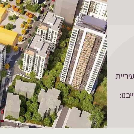
יריית
ות שייבנו: