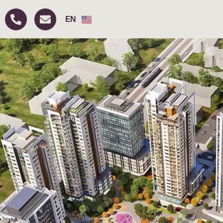
FR
EN
RU