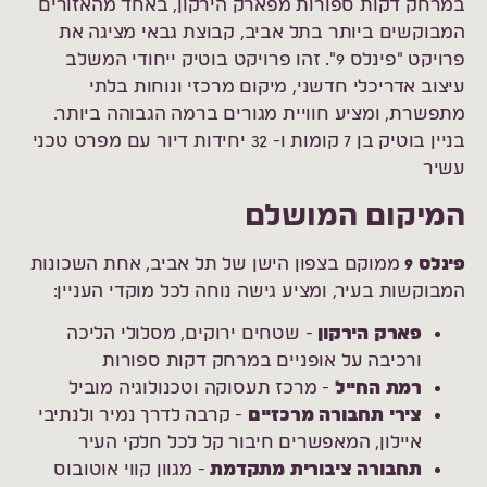
במרחק דקות ספורות מפארק הירקון, באחד מהאזורים
המבוקשים ביותר בתל אביב, קבוצת גבאי מציגה את
פרויקט "פינלס 9". זהו פרויקט בוטיק ייחודי המשלב
עיצוב אדריכלי חדשני, מיקום מרכזי ונוחות בלתי
מתפשרת, ומציע חוויית מגורים ברמה הגבוהה ביותר.
בניין בוטיק בן 7 קומות ו- 32 יחידות דיור עם מפרט טכני
עשיר
המיקום המושלם
פינלס 9
ממוקם בצפון הישן של תל אביב, אחת השכונות
המבוקשות בעיר, ומציע גישה נוחה לכל מוקדי העניין:
פארק הירקון
- שטחים ירוקים, מסלולי הליכה
ורכיבה על אופניים במרחק דקות ספורות
רמת החייל
- מרכז תעסוקה וטכנולוגיה מוביל
צירי תחבורה מרכזיים
- קרבה לדרך נמיר ולנתיבי
איילון, המאפשרים חיבור קל לכל חלקי העיר
תחבורה ציבורית מתקדמת
- מגוון קווי אוטובוס