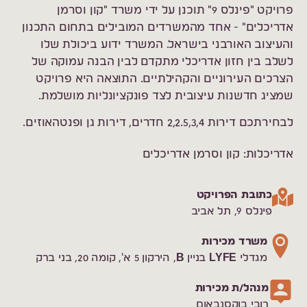
פרויקט "פינלס 9" תוכנן על ידי משרד "קון וסרמן
אדריכלים" - אחד מהמשרדים המובילים בתחום התכנון
והעיצוב האורבני בישראל. המשרד ידוע ביכולת שלו
לשלב בין חזון אדריכלי מתקדם לבין הבנה עמוקה של
הצרכים העירוניים והקהילתיים. התוצאה היא פרויקט
שמציג חדשנות עיצובית לצד פונקציונליות מושלמת.
לבחירתכם דירות 2,2.5,3,4 חדרים, דירות גן ופנטהאוזים.
אדריכלות: קון וסרמן אדריכלים
כתובת הפרויקט
פינלס 9, תל אביב
משרד מכירות
מגדלי LYFE בניין B, הירקון 5 א', קומה 20, בני ברק
מנהל/ת מכירות
רובי בוקסנבאום