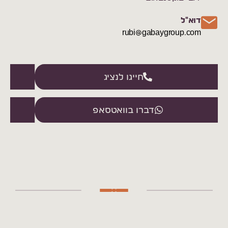
דוא"ל
rubi@gabaygroup.com
חייגו לנציג
דברו בוואטסאפ