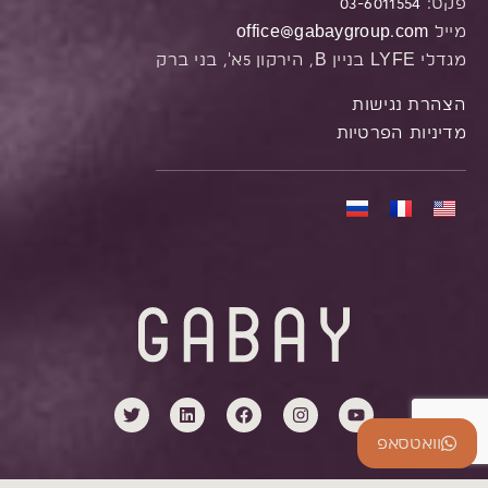
פקס:
03-6011554
מייל
office@gabaygroup.com
מגדלי LYFE בניין B, הירקון 5א', בני ברק
הצהרת נגישות
מדיניות הפרטיות
וואטסאפ